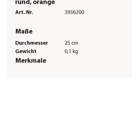
rund, orange
Art. Nr.
3936200
Maße
Durchmesser
25 cm
Gewicht
0,1 kg
Merkmale
Farbe
Orange
Materialien
Vlies
Form
Rund
Einsatzbereich
Outdoor
Sonstiges
Marke
Flower Pad
Herstellerangaben