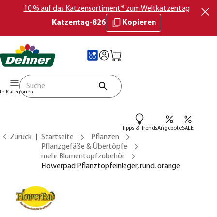
10 % auf das Katzensortiment* zum Weltkatzentag
Katzentag-826
Kopieren
lle Kategorien
Tipps & Trends
Angebote
SALE
Zurück
Startseite
Pflanzen
Pflanzgefäße & Übertöpfe
mehr Blumentopfzubehör
Flowerpad Pflanztopfeinleger, rund, orange