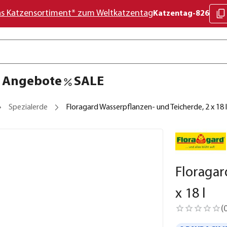
as Katzensortiment* zum Weltkatzentag
Katzentag-826
Angebote
SALE
Spezialerde
Floragard Wasserpflanzen- und Teicherde, 2 x 18 l
Floragar
x 18 l
(