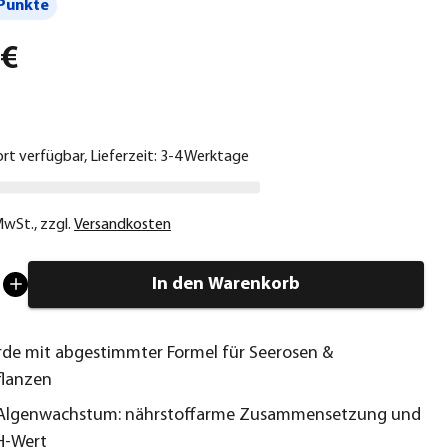
Punkte
 €
ort verfügbar, Lieferzeit: 3-4 Werktage
 MwSt.
,
zzgl.
Versandkosten
In den Warenkorb
rde mit abgestimmter Formel für Seerosen &
flanzen
Algenwachstum: nährstoffarme Zusammensetzung und
pH-Wert