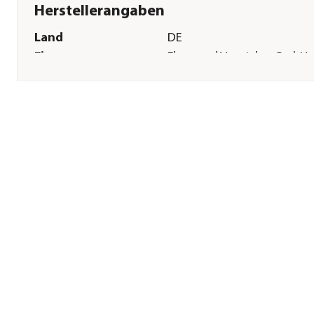
Herstellerangaben
Land
DE
Firma
Floragard Vertriebs- GmbH
E-Mail
info@floragard.de
Straße
Gerhard-Stalling Str.
Hausnummer
7
Postleitzahl
26135
Stadt
Oldenburg