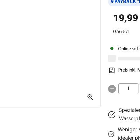
9 PAYBACK °
19,99
0,56 €
/
l
Online sof
Preis inkl.
1
Speziale
Wasserp
Weniger 
idealer 