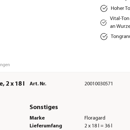
Hoher T
Vital-To
an Wurze
Tongranu
ungen
 2 x 18 l
Art. Nr.
20010030571
Sonstiges
Marke
Floragard
Lieferumfang
2 x 18 l = 36 l