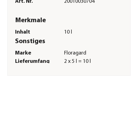
Art. Nr.
20010030704
Merkmale
Inhalt
10 l
Sonstiges
Marke
Floragard
Lieferumfang
2 x 5 l = 10 l
Herstellerangaben
Land
DE
Firma
Floragard Vertriebs-
GmbH
E-Mail
info@floragard.de
Straße
Gerhard-Stalling Str.
Hausnummer
7
Postleitzahl
26135