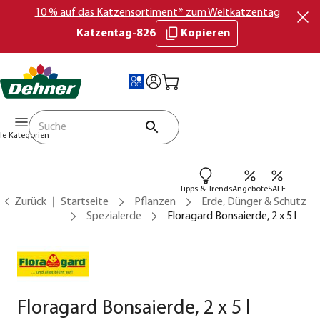
10 % auf das Katzensortiment* zum Weltkatzentag
Katzentag-826
Kopieren
lle Kategorien
Tipps & Trends
Angebote
SALE
Zurück
Startseite
Pflanzen
Erde, Dünger & Schutz
Spezialerde
Floragard Bonsaierde, 2 x 5 l
Floragard Bonsaierde, 2 x 5 l