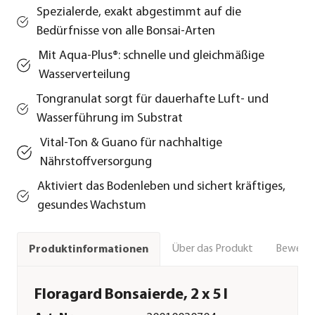
Spezialerde, exakt abgestimmt auf die
Bedürfnisse von alle Bonsai-Arten
Mit Aqua‑Plus®: schnelle und gleichmäßige
Wasserverteilung
Tongranulat sorgt für dauerhafte Luft- und
Wasserführung im Substrat
Vital‑Ton & Guano für nachhaltige
Nährstoffversorgung
Aktiviert das Bodenleben und sichert kräftiges,
gesundes Wachstum
Über das Produkt
Bewert
Produktinformationen
Floragard Bonsaierde, 2 x 5 l