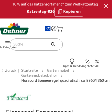
10 % auf das Katzensortiment* zum Weltkatzentag
Katzentag-826
Kopieren
lle Kategorien
Tipps & Trends
Angebote
SALE
Zurück
Startseite
Gartenmöbel
Gartenmöbelzubehör
Floracord Sonnensegel, quadratisch, ca. B360/T360 cm