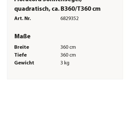
quadratisch, ca. B360/T360 cm
Art. Nr.
6829352
Maße
Breite
360 cm
Tiefe
360 cm
Gewicht
3 kg
Merkmale
Farbe
Beige
Materialien
Polyethylen
Textilzusammensetzung
Obermaterial: 100%
Polyester
Gastronomie
Nein
geeignet
Form
Quadratisch