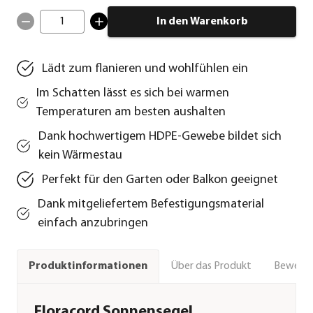
1
In den Warenkorb
Lädt zum flanieren und wohlfühlen ein
Im Schatten lässt es sich bei warmen
Temperaturen am besten aushalten
Dank hochwertigem HDPE-Gewebe bildet sich
kein Wärmestau
Perfekt für den Garten oder Balkon geeignet
Dank mitgeliefertem Befestigungsmaterial
einfach anzubringen
Über das Produkt
Bewert
Produktinformationen
Floracord Sonnensegel,