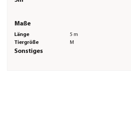
5m
Maße
Länge
5 m
Tiergröße
M
Sonstiges
Marke
flexi®
Tierart
Hunde
Hinweis
bis 20 kg