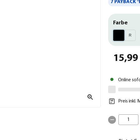
7 PAYBACK °
Farbe
R
15,99
Online sof
Preis inkl.
1