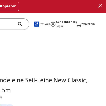
Kopieren
Kundenkonto
PAYBACK
Warenkorb
Login
undeleine Seil-Leine New Classic,
, 5m
0
)