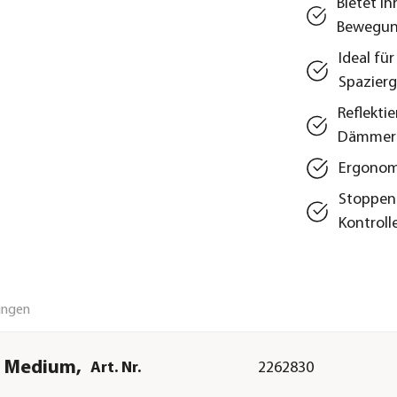
Bietet I
Bewegung
Ideal fü
Spazier
Reflekti
Dämmer
Ergonomi
Stoppen 
Kontroll
ungen
c, Medium,
Art. Nr.
2262830