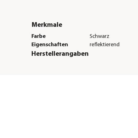
Merkmale
Farbe
Schwarz
Eigenschaften
reflektierend
Herstellerangaben
Land
DE
Firma
flexi – Bogdahn Inte
GmbH & Co. KG
E-Mail
info@flexi.de
Straße
Carl-Benz-Weg
Hausnummer
13
Postleitzahl
22941
Stadt
Bargteheide