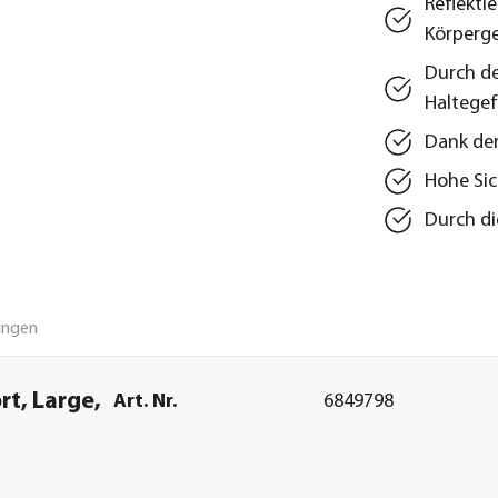
Reflekti
Körperg
Durch de
Haltegef
Dank der
Hohe Sic
Durch di
ungen
t, Large,
Art. Nr.
6849798