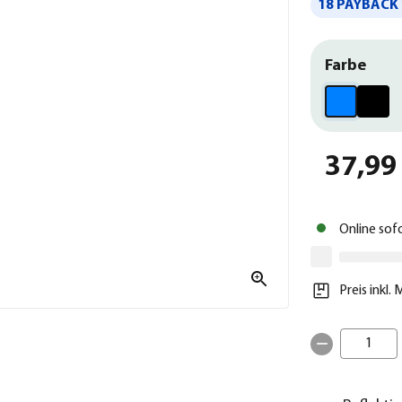
18 PAYBACK 
Farbe
37,99
Online sof
Preis inkl.
1