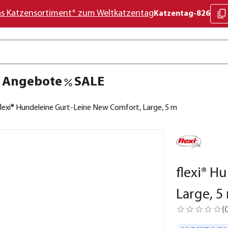
as Katzensortiment* zum Weltkatzentag
Katzentag-826
Angebote
SALE
flexi® Hundeleine Gurt-Leine New Comfort, Large, 5 m
flexi® H
Large, 5
(