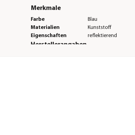
Merkmale
Farbe
Blau
Materialien
Kunststoff
Eigenschaften
reflektierend
Herstellerangaben
Land
DE
Firma
flexi – Bogdahn Inte
GmbH & Co. KG
E-Mail
info@flexi.de
Straße
Carl-Benz-Weg
Hausnummer
13
Postleitzahl
22941
Stadt
Bargteheide