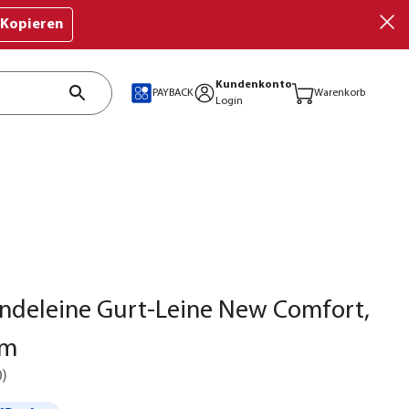
Kopieren
Kundenkonto
PAYBACK
Warenkorb
Login
undeleine Gurt-Leine New Comfort,
 m
0
)