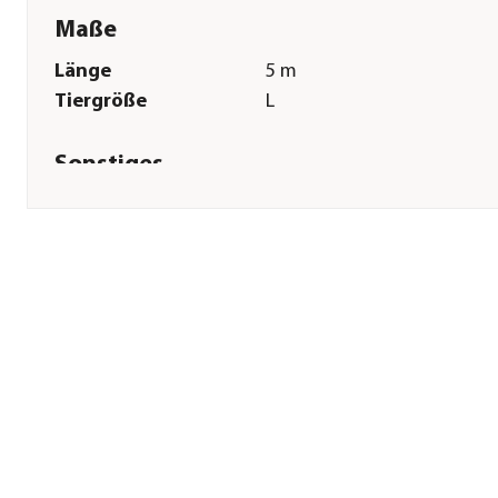
Maße
Länge
5 m
Tiergröße
L
Sonstiges
Marke
flexi®
Tierart
Hunde
Hinweis
bis 60 kg