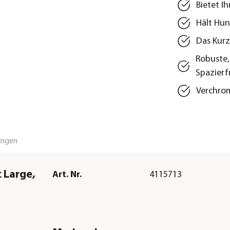
Bietet I
Hält Hun
Das Kurz
Robuste,
Spazierf
Verchrom
ungen
 Large,
Art. Nr.
4115713