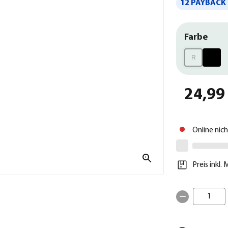
12 PAYBACK 
Farbe
R
24,99
Online nic
Preis inkl.
1