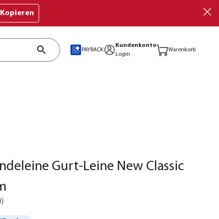
Kopieren
Kundenkonto
PAYBACK
Warenkorb
Login
undeleine Gurt-Leine New Classic
5m
0
)