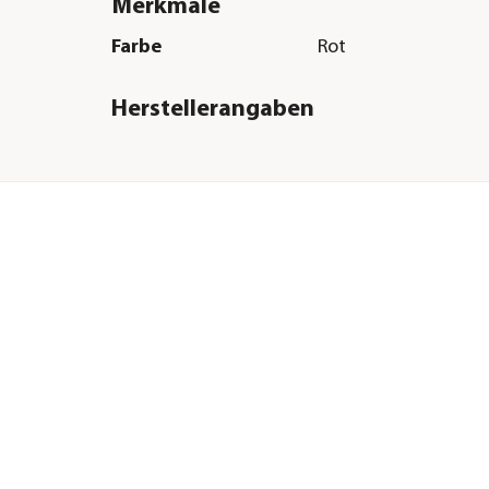
Merkmale
Farbe
Rot
Herstellerangaben
Land
DE
Firma
flexi – Bogdahn Inte
GmbH & Co. KG
E-Mail
info@flexi.de
Straße
Carl-Benz-Weg
Hausnummer
13
Postleitzahl
22941
Stadt
Bargteheide