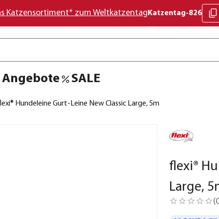
as Katzensortiment* zum Weltkatzentag
Katzentag-826
Angebote
SALE
flexi® Hundeleine Gurt-Leine New Classic Large, 5m
flexi® H
Large, 
(