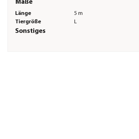
Maße
Länge
5 m
Tiergröße
L
Sonstiges
Marke
flexi®
Tierart
Hunde
Hinweis
bis 50 kg