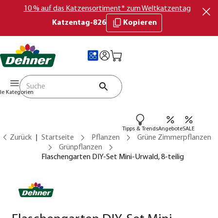
10 % auf das Katzensortiment* zum Weltkatzentag
Katzentag-826
Kopieren
lle Kategorien
Tipps & Trends
Angebote
SALE
Zurück
Startseite
Pflanzen
Grüne Zimmerpflanzen
Grünpflanzen
Flaschengarten DIY-Set Mini-Urwald, 8-teilig