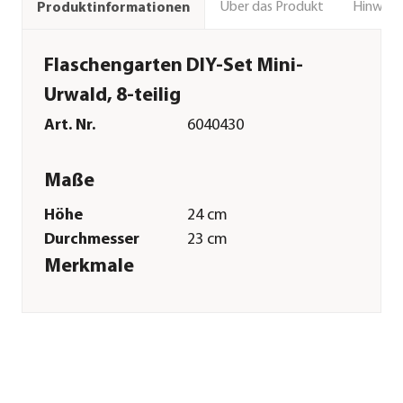
Über das Produkt
Hinweise
Produktinformationen
Flaschengarten DIY-Set Mini-
Urwald, 8-teilig
Art. Nr.
6040430
Maße
Höhe
24 cm
Durchmesser
23 cm
Merkmale
Farbe
Grün
Materialien
Glas|Kork
Wuchsform
aufrecht
Besonderheiten
pflegeleicht
Pflege