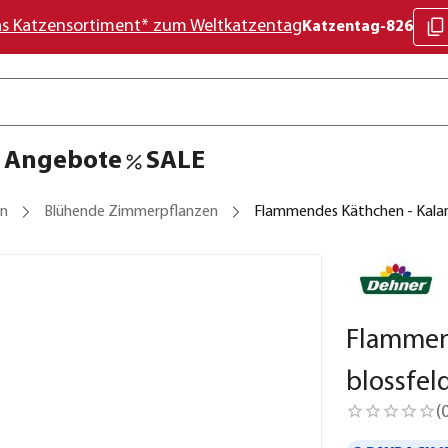
as Katzensortiment* zum Weltkatzentag
Katzentag-826
Angebote
SALE
en
Blühende Zimmerpflanzen
Flammendes Käthchen - Kalanc
Flammen
blossfeld
(