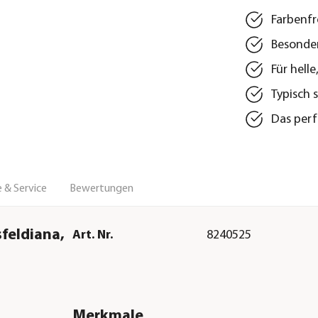
Farbenf
Besonder
Für hell
Typisch 
Das perf
 & Service
Bewertungen
feldiana,
Art. Nr.
8240525
Merkmale