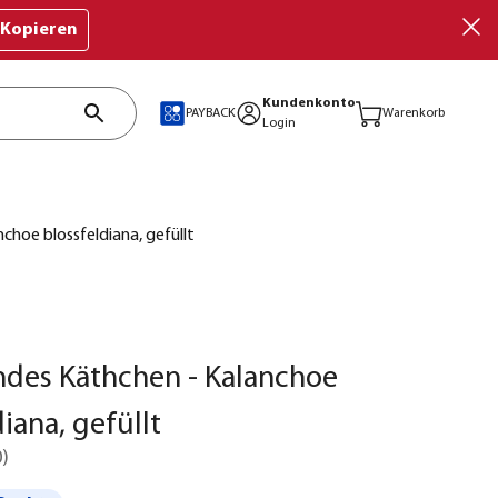
Kopieren
Kundenkonto
PAYBACK
Warenkorb
Login
hoe blossfeldiana, gefüllt
des Käthchen - Kalanchoe
iana, gefüllt
0
)