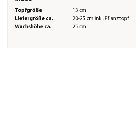
Topfgröße
13 cm
Liefergröße ca.
20-25 cm inkl. Pflanztopf
Wuchshöhe ca.
25 cm
Pflege
Standort
hell|sonnig|warm
Gießempfehlung
Wenig
Düngung
Spezialdünger
zweiwöchentlich in der
Wachstumsphase; im Winte
pausieren
Herstellerangaben
Land
DE
Firma
Dehner Gartencenter Gmb