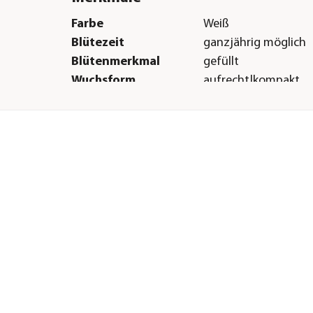
Farbe
Weiß
Blütezeit
ganzjährig möglich
Blütenmerkmal
gefüllt
Wuchsform
aufrecht|kompakt
Besonderheiten
sukkulent|Blütensch
Sonstiges
Marke
Dehner
Qualität
Markenqualität
r
H &