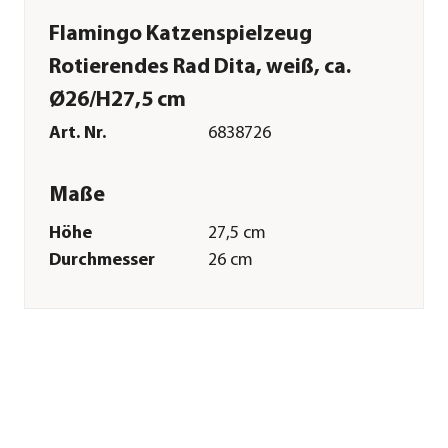
Flamingo Katzenspielzeug
Rotierendes Rad Dita, weiß, ca.
Ø26/H27,5 cm
Art. Nr.
6838726
Maße
Höhe
27,5 cm
Durchmesser
26 cm
Merkmale
Farbe
Weiß
Materialien
Kunststoff
Technische Details
Stromqülle
Batterie