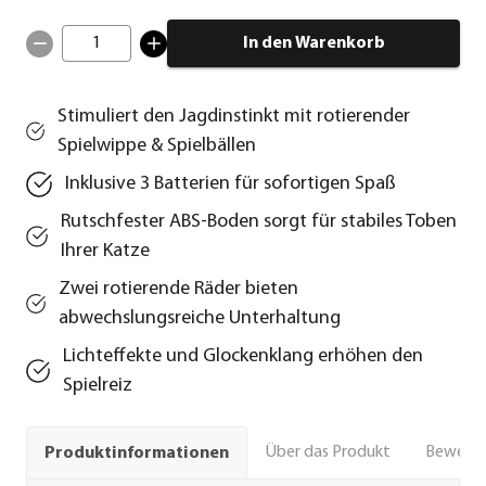
1
In den Warenkorb
Stimuliert den Jagdinstinkt mit rotierender
Spielwippe & Spielbällen
Inklusive 3 Batterien für sofortigen Spaß
Rutschfester ABS-Boden sorgt für stabiles Toben
Ihrer Katze
Zwei rotierende Räder bieten
abwechslungsreiche Unterhaltung
Lichteffekte und Glockenklang erhöhen den
Spielreiz
Über das Produkt
Bewert
Produktinformationen