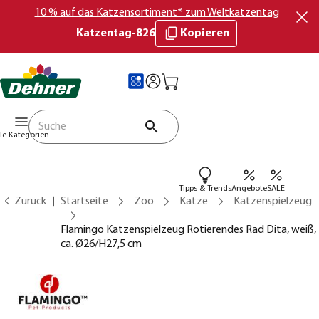
10 % auf das Katzensortiment* zum Weltkatzentag
Katzentag-826
Kopieren
lle Kategorien
Tipps & Trends
Angebote
SALE
Zurück
Startseite
Zoo
Katze
Katzenspielzeug
Flamingo Katzenspielzeug Rotierendes Rad Dita, weiß,
ca. Ø26/H27,5 cm