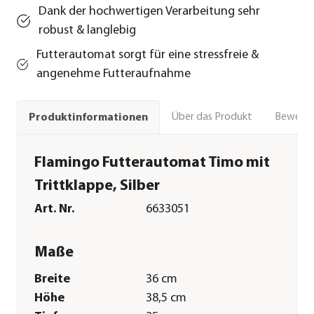
Dank der hochwertigen Verarbeitung sehr
robust & langlebig
Futterautomat sorgt für eine stressfreie &
angenehme Futteraufnahme
Über das Produkt
Bewert
Produktinformationen
Flamingo Futterautomat Timo mit
Trittklappe, Silber
Art. Nr.
6633051
Maße
Breite
36 cm
Höhe
38,5 cm