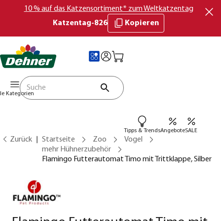
10 % auf das Katzensortiment* zum Weltkatzentag
Katzentag-826
Kopieren
lle Kategorien
Tipps & Trends
Angebote
SALE
Zurück
Startseite
Zoo
Vogel
mehr Hühnerzubehör
Flamingo Futterautomat Timo mit Trittklappe, Silber