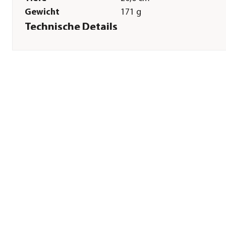
Gewicht
171 g
Technische Details
Funktionen
Bypass-Klinge
Aststärke
20 mm
Herstellerangaben
Land
FI
Firma
Fiskars Finland Oy Ab
E-Mail
info@fiskars.com
Straße
Keilanlementie
Hausnummer
10
Postleitzahl
2150
Stadt
Espoo