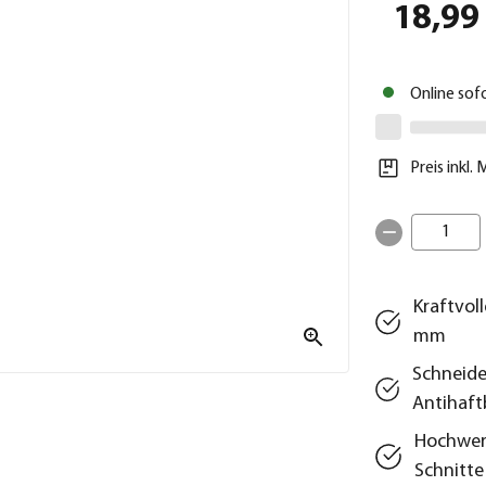
18,99
Online sof
Preis inkl.
1
Kraftvol
mm
Schneide
Antihaft
Hochwert
Schnitte