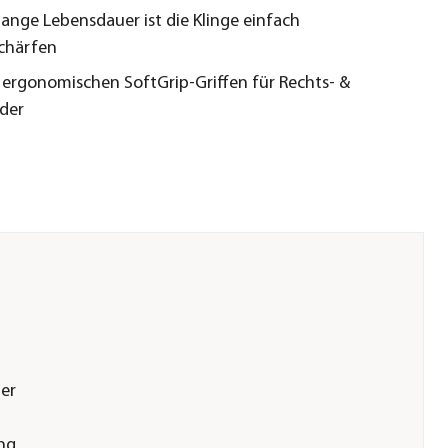
 lange Lebensdauer ist die Klinge einfach
chärfen
e ergonomischen SoftGrip-Griffen für Rechts- &
der
er
ng