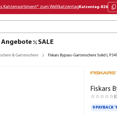
as Katzensortiment* zum Weltkatzentag
Katzentag-826
Angebote
SALE
schere & Gartenschere
Fiskars Bypass-Gartenschere Solid L P34
Fiskars 
(
9 PAYBACK °