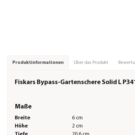
Über das Produkt
Bewert
Produktinformationen
Fiskars Bypass-Gartenschere Solid L P34
Maße
Breite
6 cm
Höhe
2 cm
Tiefe
20,6 cm