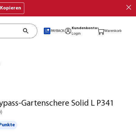
Kopieren
Kundenkonto
PAYBACK
Warenkorb
Login
1
Bypass-Gartenschere Solid L P341
0
)
Punkte