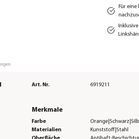
Für eine
nachzus
Inklusiv
Linkshän
ungen
1
Art. Nr.
6919211
Merkmale
Farbe
Orange|Schwarz|Silb
Materialien
Kunststoff|Stahl
Oberfläche
Antihaft-Beschichtu