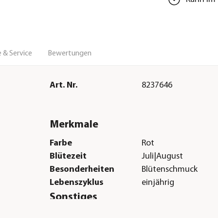
 & Service
Bewertungen
Art. Nr.
8237646
Merkmale
Farbe
Rot
Blütezeit
Juli|August
Besonderheiten
Blütenschmuck
Lebenszyklus
einjährig
Sonstiges
r|Outdoor
Marke
Dehner