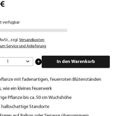
 €
ht verfügbar
 MwSt.
,
zzgl.
Versandkosten
um Service und Anlieferung
In den Warenkorb
1
lanze mit fadenartigen, feuerroten Blütenständen
s, wie ein kleines Feuerwerk
ige Pflanze bis ca. 50 cm Wuchshöhe
e, halbschattige Standorte
Freien auf Balkon oder Terrasse übersommern