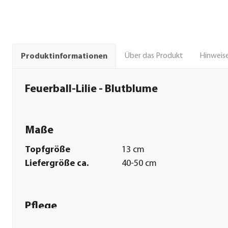
Über das Produkt
Hinweise
Produktinformationen
Feuerball-Lilie - Blutblume
Maße
Topfgröße
13 cm
Liefergröße ca.
40-50 cm
Pflege
Standort
sonnig|halbschattig|Indoo