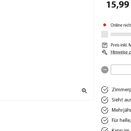
15,99
Online nic
Preis inkl.
Hinweise z
Zimmerpf
Sieht au
Mehrjähr
Für hell
Kann im 