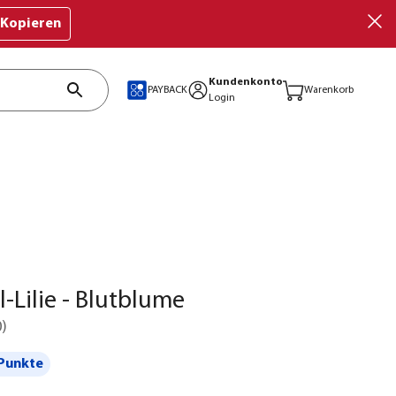
Kopieren
Kundenkonto
PAYBACK
Warenkorb
Login
l-Lilie - Blutblume
0
)
Punkte