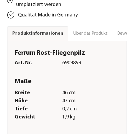
umplatziert werden
Qualität Made in Germany
Über das Produkt
Bewert
Produktinformationen
Ferrum Rost-Fliegenpilz
Art. Nr.
6909899
Maße
Breite
46 cm
Höhe
47 cm
Tiefe
0,2 cm
Gewicht
1,9 kg
Merkmale