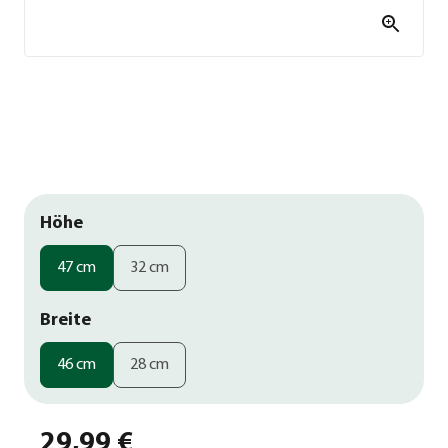
Höhe
47 cm
32 cm
Breite
46 cm
28 cm
29,99 €