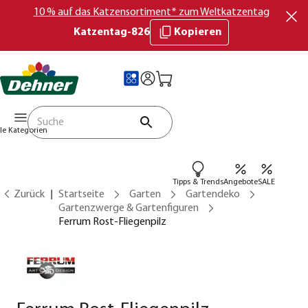
10 % auf das Katzensortiment* zum Weltkatzentag
Katzentag-826
Kopieren
lle Kategorien
Tipps & Trends
Angebote
SALE
Zurück
Startseite
Garten
Gartendeko
Gartenzwerge & Gartenfiguren
Ferrum Rost-Fliegenpilz