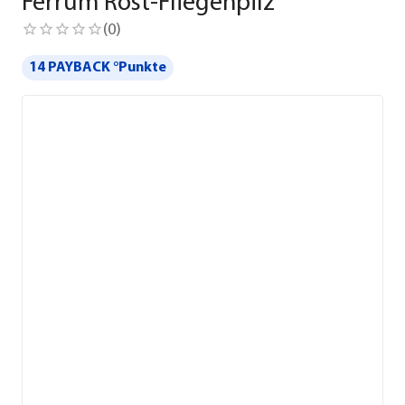
Ferrum Rost-Fliegenpilz
(
0
)
14 PAYBACK °Punkte