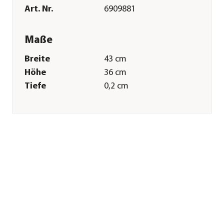
Art. Nr.
6909881
Maße
Breite
43 cm
Höhe
36 cm
Tiefe
0,2 cm
Gewicht
1,6 kg
Merkmale
Farbe
Braun
Materialien
Blech
Oberfläche
naturbelassen
Eigenschaften
frostbeständig
Sonstiges
Marke
Ferrum
Herstellerangaben