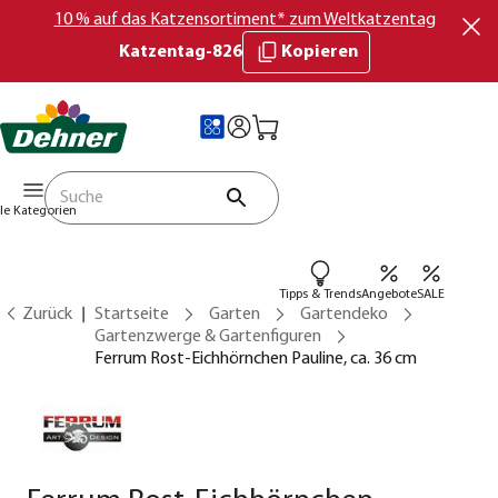
10 % auf das Katzensortiment* zum Weltkatzentag
Katzentag-826
Kopieren
lle Kategorien
Tipps & Trends
Angebote
SALE
Zurück
Startseite
Garten
Gartendeko
Gartenzwerge & Gartenfiguren
Ferrum Rost-Eichhörnchen Pauline, ca. 36 cm