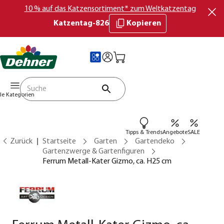
10 % auf das Katzensortiment* zum Weltkatzentag
Katzentag-826
Kopieren
lle Kategorien
Tipps & Trends
Angebote
SALE
Zurück
Startseite
Garten
Gartendeko
Gartenzwerge & Gartenfiguren
Ferrum Metall-Kater Gizmo, ca. H25 cm