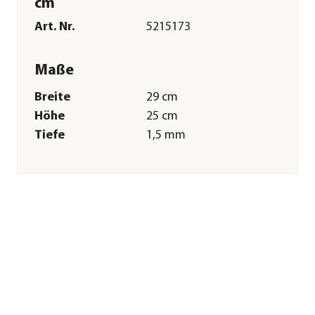
cm
Art. Nr.
5215173
Maße
Breite
29 cm
Höhe
25 cm
Tiefe
1,5 mm
Gewicht
900 g
Merkmale
Farbe
Braun
Materialien
Metall
Eigenschaften
frostbeständig
Sonstiges
Marke
Ferrum
Herstellerangaben