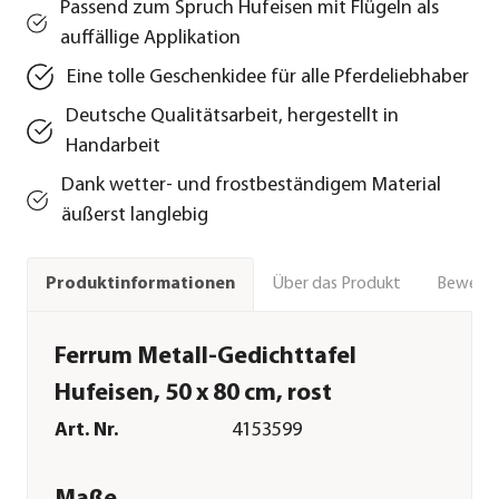
Passend zum Spruch Hufeisen mit Flügeln als
auffällige Applikation
Eine tolle Geschenkidee für alle Pferdeliebhaber
Deutsche Qualitätsarbeit, hergestellt in
Handarbeit
Dank wetter- und frostbeständigem Material
äußerst langlebig
Über das Produkt
Bewert
Produktinformationen
Ferrum Metall-Gedichttafel
Hufeisen, 50 x 80 cm, rost
Art. Nr.
4153599