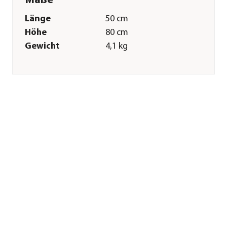
Maße
Länge
50 cm
Höhe
80 cm
Gewicht
4,1 kg
Merkmale
Farbe
Braun
Eigenschaften
frostbeständig
Sonstiges
Marke
Ferrum
Zertifizierung
Made in Germany
Herstellerangaben
Land
DE
Firma
Ferrum Art Design
GmbH & Co. KG
E-Mail
info@ferrum-art.de