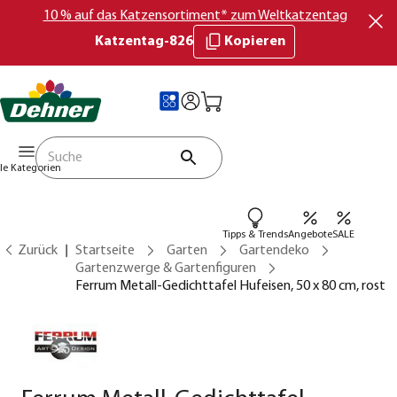
10 % auf das Katzensortiment* zum Weltkatzentag
Katzentag-826
Kopieren
lle Kategorien
Tipps & Trends
Angebote
SALE
Zurück
Startseite
Garten
Gartendeko
Gartenzwerge & Gartenfiguren
Ferrum Metall-Gedichttafel Hufeisen, 50 x 80 cm, rost