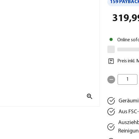
159 PAYBACK
319,9
Online sof
Preis inkl.
1
Geräumig
Aus FSC-
Ausziehb
Reinigu