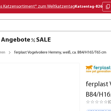
as Katzensortiment* zum Weltkatzentag
Katzentag-826
Angebote
SALE
eren
ferplast Vogelvoliere Hemmy, weiß, ca. B84/H165/T65 cm
ferplast
B84/H16
(