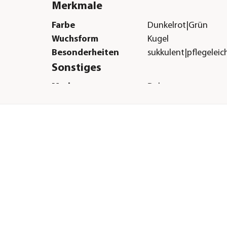
Merkmale
Farbe
Dunkelrot|Grün
Wuchsform
Kugel
Besonderheiten
sukkulent|pflegeleic
Sonstiges
Marke
Dehner
Qualität
Markenqualität
r