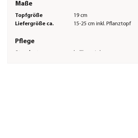
Maße
Topfgröße
19 cm
Liefergröße ca.
15-25 cm inkl. Pflanztopf
Pflege
Standort
hell|sonnig|warm
Gießempfehlung
Wenig
Bodenbeschaffenheit
durchlässig|mäßig feucht
Winterhart
frostempfindlich
Düngung
Spezialdünger
zweiwöchentlich in der
Wachstumsphase; im Winte
pausieren
Herstellerangaben
Land
DE