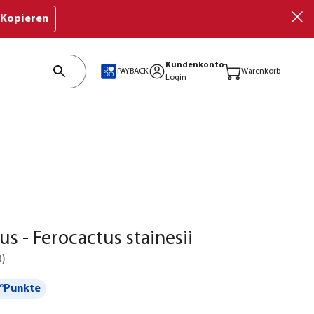
Kopieren
Kundenkonto
PAYBACK
Warenkorb
Login
us - Ferocactus stainesii
0
)
°Punkte