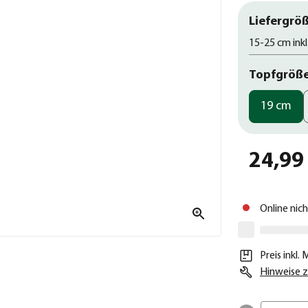
Liefergröß
15-25 cm inkl
Topfgröß
19 cm
24,99
Online nic
Preis inkl.
Hinweise z