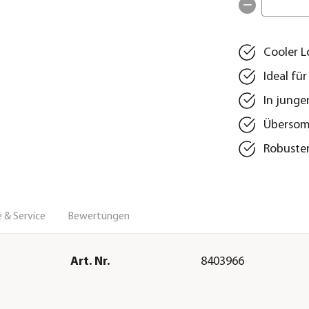
Cooler L
Ideal fü
In junge
Übersomm
Robuster
 & Service
Bewertungen
Art. Nr.
8403966