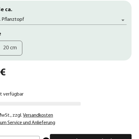
e ca.
. Pflanztopf
e
20 cm
 €
ht verfügbar
 MwSt.
,
zzgl.
Versandkosten
um Service und Anlieferung