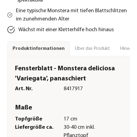
spektakulär
Eine typische Monstera mit tiefen Blattschlitzen
im zunehmenden Alter
Wächst mit einer Kletterhilfe hoch hinaus
Über das Produkt
Hinweise
Produktinformationen
Fensterblatt - Monstera deliciosa
'Variegata', panaschiert
Art. Nr.
8417917
Maße
Topfgröße
17 cm
Liefergröße ca.
30-40 cm inkl.
Pflanztopf