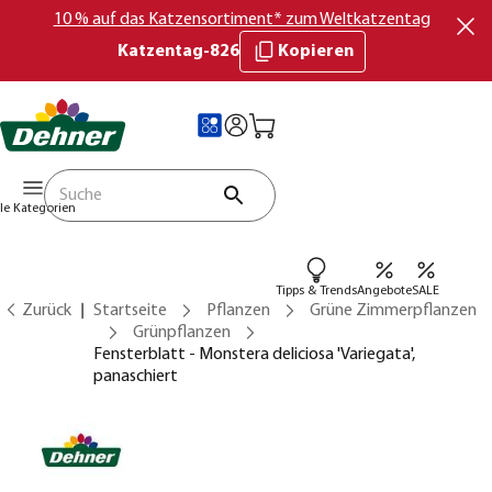
10 % auf das Katzensortiment* zum Weltkatzentag
Katzentag-826
Kopieren
lle Kategorien
Tipps & Trends
Angebote
SALE
Zurück
Startseite
Pflanzen
Grüne Zimmerpflanzen
Grünpflanzen
Fensterblatt - Monstera deliciosa 'Variegata',
panaschiert