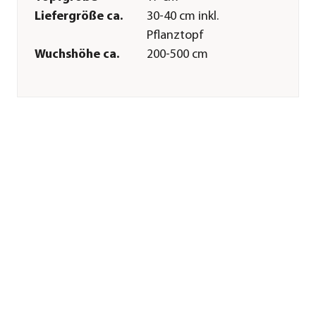
Liefergröße ca.
30-40 cm inkl.
Pflanztopf
Wuchshöhe ca.
200-500 cm
Merkmale
Farbe
Grün
Wuchsform
Busch
Pflege
Standort
hell|halbschattig|schattig|war
Gießempfehlung
Mäßig
Düngung
alle 1-2 Wochen von
März bis Oktober
Sonstiges
Marke
Dehner
Qualität
Markenqualität
Warnhinweis
Schwach giftig