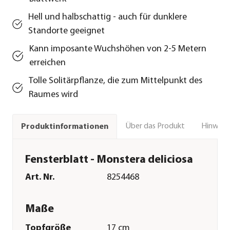
Hell und halbschattig - auch für dunklere
Standorte geeignet
Kann imposante Wuchshöhen von 2-5 Metern
erreichen
Tolle Solitärpflanze, die zum Mittelpunkt des
Raumes wird
Über das Produkt
Hinweise
Produktinformationen
Fensterblatt - Monstera deliciosa
Art. Nr.
8254468
Maße
Topfgröße
17 cm