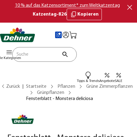
10 % auf das Katzensortiment* zum Weltkatzentag
Katzentag-826
Kopieren
lle Kategorien
Tipps & Trends
Angebote
SALE
Zurück
Startseite
Pflanzen
Grüne Zimmerpflanzen
Grünpflanzen
Fensterblatt - Monstera deliciosa