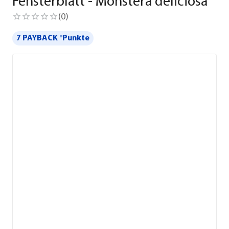
Fensterblatt - Monstera deliciosa
(
0
)
7 PAYBACK °Punkte