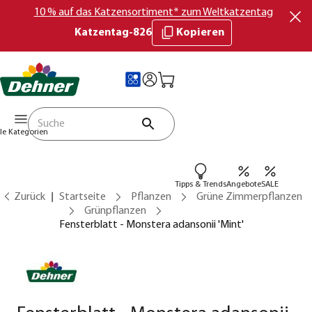
10 % auf das Katzensortiment* zum Weltkatzentag
Katzentag-826
Kopieren
lle Kategorien
Tipps & Trends
Angebote
SALE
Zurück
Startseite
Pflanzen
Grüne Zimmerpflanzen
Grünpflanzen
Fensterblatt - Monstera adansonii 'Mint'