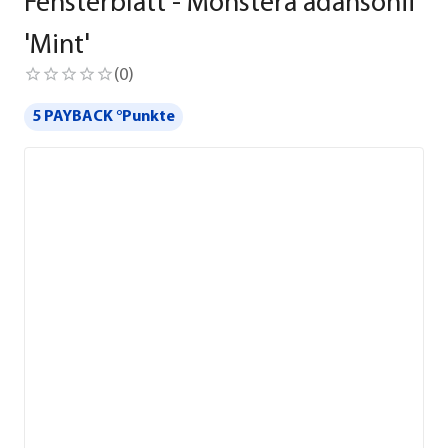
Fensterblatt - Monstera adansonii
'Mint'
(
0
)
5 PAYBACK °Punkte