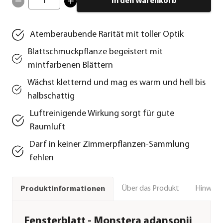
1
In den Warenkorb
Atemberaubende Rarität mit toller Optik
Blattschmuckpflanze begeistert mit
mintfarbenen Blättern
Wächst kletternd und mag es warm und hell bis
halbschattig
Luftreinigende Wirkung sorgt für gute
Raumluft
Darf in keiner Zimmerpflanzen-Sammlung
fehlen
Über das Produkt
Hinweise
Produktinformationen
Fensterblatt - Monstera adansonii