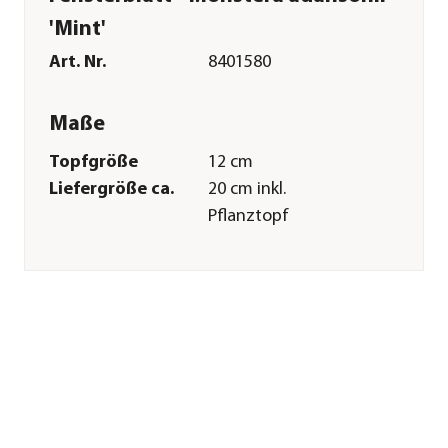
'Mint'
Art. Nr.
8401580
Maße
Topfgröße
12 cm
Liefergröße ca.
20 cm inkl.
Pflanztopf
Merkmale
Farbe
Grün|Weiß|Hellgrün
Wuchsform
aufrecht
Besonderheiten
pflegeleicht|luftreinigend|auß
Blattzeichnung
Pflege
Standort
hell|halbschattig|schattig