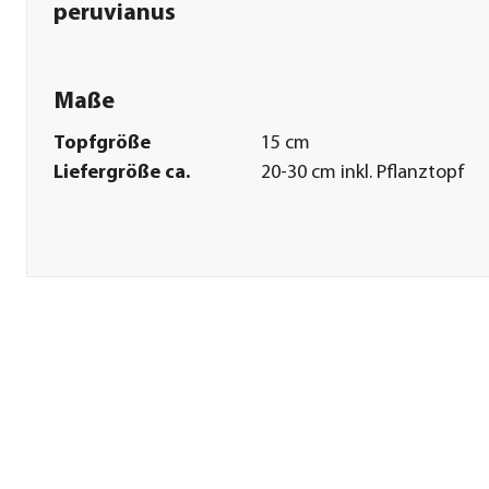
peruvianus
Maße
Topfgröße
15 cm
Liefergröße ca.
20-30 cm inkl. Pflanztopf
Pflege
Standort
hell|sonnig|warm
Gießempfehlung
Wenig
Düngung
Spezialdünger
zweiwöchentlich in der
Wachstumsphase; im Winte
pausieren
Herstellerangaben