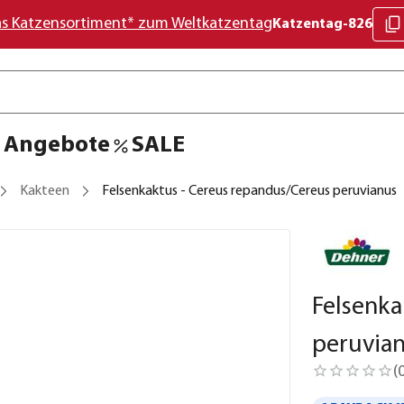
as Katzensortiment* zum Weltkatzentag
Katzentag-826
Angebote
SALE
Kakteen
Felsenkaktus - Cereus repandus/Cereus peruvianus
Felsenka
peruvia
(