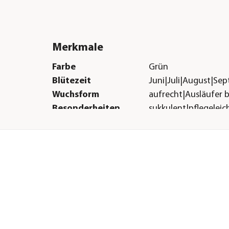
Merkmale
Farbe
Grün
Blütezeit
Juni|Juli|August|Se
Wuchsform
aufrecht|Ausläufer 
Besonderheiten
sukkulent|pflegeleic
Sonstiges
Marke
Dehner
Qualität
Markenqualität
r