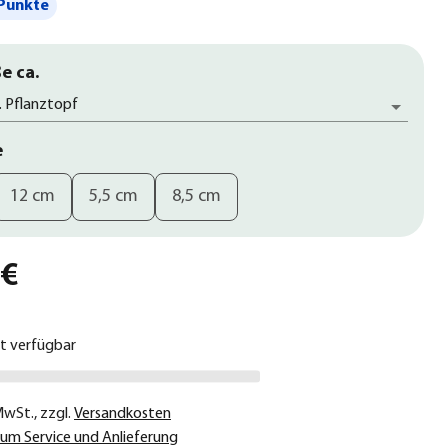
Punkte
e ca.
. Pflanztopf
e
12 cm
5,5 cm
8,5 cm
 €
ht verfügbar
 MwSt.
,
zzgl.
Versandkosten
um Service und Anlieferung