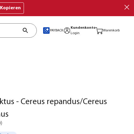
Kopieren
Kundenkonto
PAYBACK
Warenkorb
Login
ktus - Cereus repandus/Cereus
nus
0
)