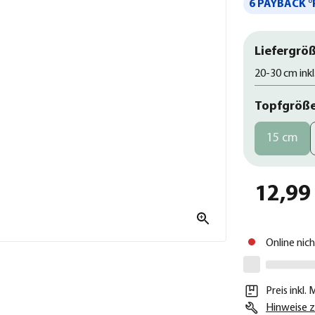
6 PAYBACK °
Liefergröß
20-30 cm inkl
Topfgröß
15 cm
12,99
Online nic
Preis inkl.
Hinweise z