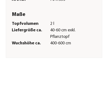
Maße
Topfvolumen
2 l
Liefergröße ca.
40-60 cm exkl.
Pflanztopf
Wuchshöhe ca.
400-600 cm
Merkmale
Farbe
Weiß
Blütezeit
April
Wuchsform
Strauch
Besonderheiten
Insektenfreundlich|Blütensch
Lebenszyklus
mehrjährig
Pflege
Standort
hell|sonnig|halbschattig