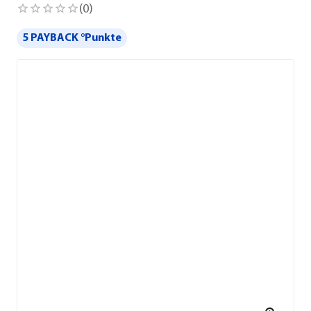
(
0
)
5 PAYBACK °Punkte