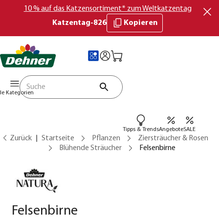
10 % auf das Katzensortiment* zum Weltkatzentag
Katzentag-826
Kopieren
lle Kategorien
Tipps & Trends
Angebote
SALE
Zurück
Startseite
Pflanzen
Ziersträucher & Rosen
Blühende Sträucher
Felsenbirne
Felsenbirne