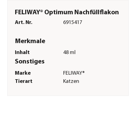
FELIWAY® Optimum Nachfüllflakon
Art. Nr.
6915417
Merkmale
Inhalt
48 ml
Sonstiges
Marke
FELIWAY®
Tierart
Katzen
Signalwort
Gefahr
Sicherheitshinweise
P101|P102|P103|P301
+ P330 + P331|P501
Gefahrenhinweise
H304-Kann bei
Verschlucken und
Eindringen in die