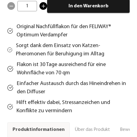
1
In den Warenkorb
Original Nachfüllflakon für den FELIWAY®
Optimum Verdampfer
Sorgt dank dem Einsatz von Katzen-
Pheromonen für Beruhigung im Alltag
Flakon ist 30 Tage ausreichend für eine
Wohnfläche von 70 qm
Einfacher Austausch durch das Hineindrehen in
den Diffuser
Hilft effektiv dabei, Stressanzeichen und
Konflikte zu vermindern
Über das Produkt
Bewert
Produktinformationen