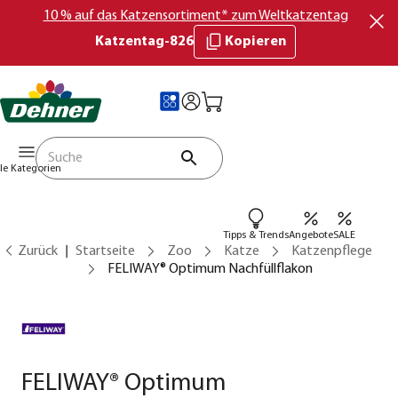
10 % auf das Katzensortiment* zum Weltkatzentag
Katzentag-826
Kopieren
lle Kategorien
Tipps & Trends
Angebote
SALE
Zurück
Startseite
Zoo
Katze
Katzenpflege
FELIWAY® Optimum Nachfüllflakon
FELIWAY® Optimum