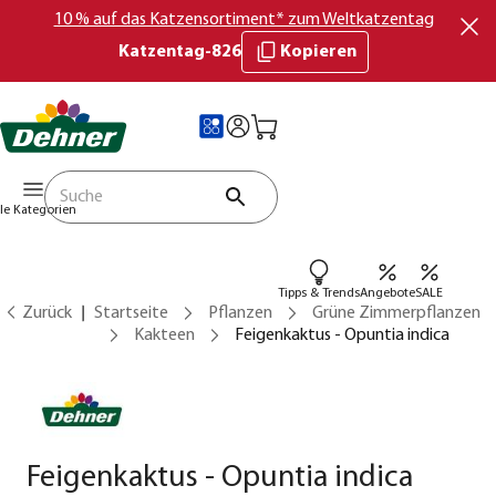
10 % auf das Katzensortiment* zum Weltkatzentag
Katzentag-826
Kopieren
lle Kategorien
Tipps & Trends
Angebote
SALE
Zurück
Startseite
Pflanzen
Grüne Zimmerpflanzen
Kakteen
Feigenkaktus - Opuntia indica
Feigenkaktus - Opuntia indica