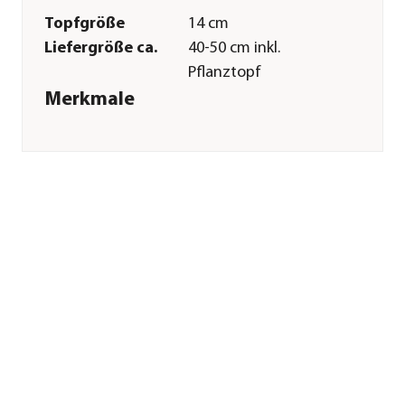
Topfgröße
14 cm
Liefergröße ca.
40-50 cm inkl.
Pflanztopf
Merkmale
Farbe
Grün
Besonderheiten
Trockenkünstler|sukkulent|pfleg
Pflege
Standort
hell|sonnig|warm
Gießempfehlung
Wenig
Düngung
Spezialdünger
zweiwöchentlich in
der
Wachstumsphase; im
Winter pausieren
Sonstiges