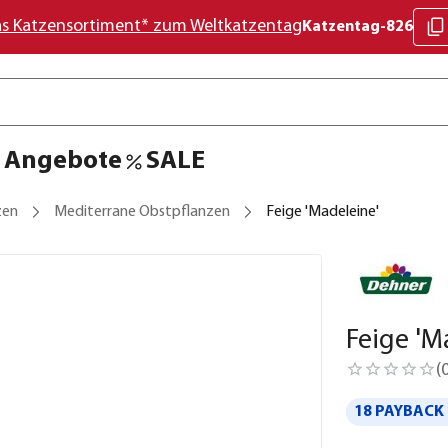
as Katzensortiment* zum Weltkatzentag
Katzentag-826
Angebote
SALE
zen
Mediterrane Obstpflanzen
Feige 'Madeleine'
Feige 'M
(
18 PAYBACK 