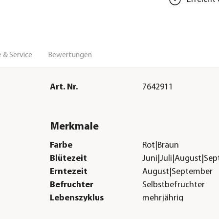
 & Service
Bewertungen
Art. Nr.
7642911
Merkmale
Farbe
Rot|Braun
Blütezeit
Juni|Juli|August|Se
Erntezeit
August|September
Befruchter
Selbstbefruchter
Lebenszyklus
mehrjährig
Sonstiges