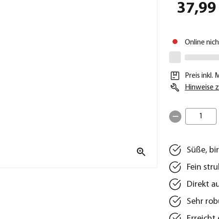
37,99
Online nic
Preis inkl.
Hinweise z
1
Süße, bi
Fein str
Direkt a
Sehr rob
Erreicht