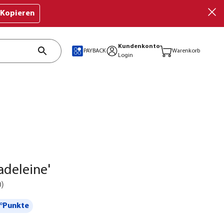
Kopieren
Kundenkonto
PAYBACK
Warenkorb
Login
adeleine'
0
)
°Punkte