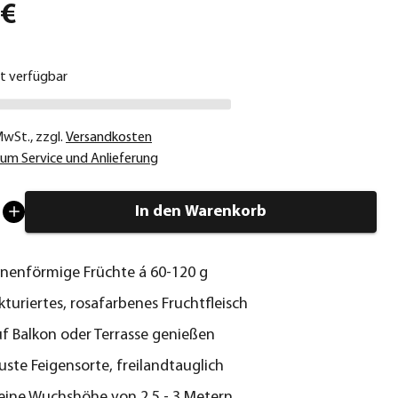
 €
ht verfügbar
 MwSt.
,
zzgl.
Versandkosten
um Service und Anlieferung
In den Warenkorb
rnenförmige Früchte á 60-120 g
ukturiertes, rosafarbenes Fruchtfleisch
uf Balkon oder Terrasse genießen
uste Feigensorte, freilandtauglich
 eine Wuchshöhe von 2,5 - 3 Metern