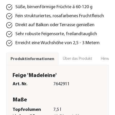
Süße, birnenförmige Früchte á 60-120 g
Fein strukturiertes, rosafarbenes Fruchtfleisch
Direkt auf Balkon oder Terrasse genießen
Sehr robuste Feigensorte, freilandtauglich
Erreicht eine Wuchshöhe von 2,5 - 3 Metern
Über das Produkt
Hinweise
Produktinformationen
Feige 'Madeleine'
Art. Nr.
7642911
Maße
Topfvolumen
7,5 l