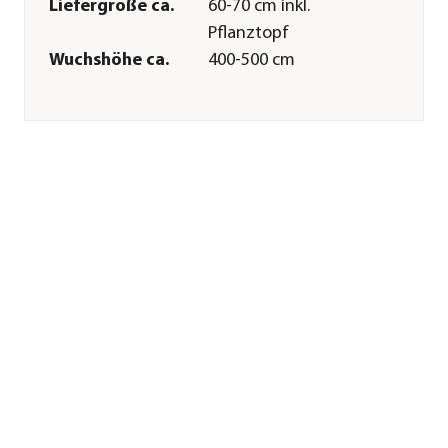
Liefergröße ca.
60-70 cm inkl.
Pflanztopf
Wuchshöhe ca.
400-500 cm
Merkmale
Farbe
Rot|Braun
Blütezeit
Juni|Juli|August|September|Ok
Erntezeit
August|September
Befruchter
Selbstbefruchter
Lebenszyklus
mehrjährig
Pflege
Standort
windgeschützt|sonnig
Bodenbeschaffenheit
durchlässig|lehmig|nährstoffre
vermeiden
Winterhart
bis -20 Grad
Pflanzzeit
Frühjahr
Düngung
beim Umtopfen