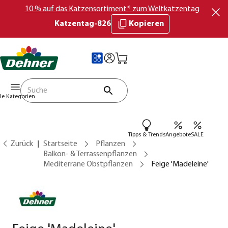
10 % auf das Katzensortiment* zum Weltkatzentag
Katzentag-826
Kopieren
lle Kategorien
Tipps & Trends
Angebote
SALE
Zurück
Startseite
Pflanzen
Balkon- & Terrassenpflanzen
Mediterrane Obstpflanzen
Feige 'Madeleine'