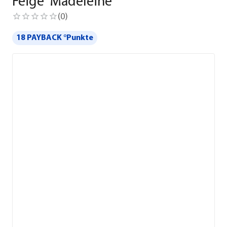
Feige 'Madeleine'
(
0
)
18 PAYBACK °Punkte