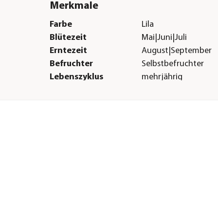
Merkmale
Farbe
Lila
Blütezeit
Mai|Juni|Juli
Erntezeit
August|September
Befruchter
Selbstbefruchter
Lebenszyklus
mehrjährig
Sonstiges
Marke
Dehner
ffreich|Staunässe
Qualität
Markenqualität