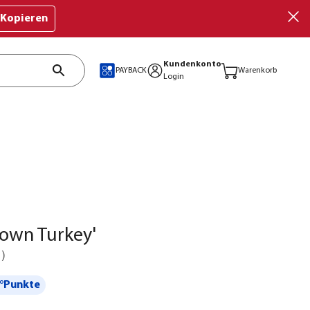
Kopieren
Kundenkonto
PAYBACK
Warenkorb
Login
rown Turkey'
1
)
°Punkte