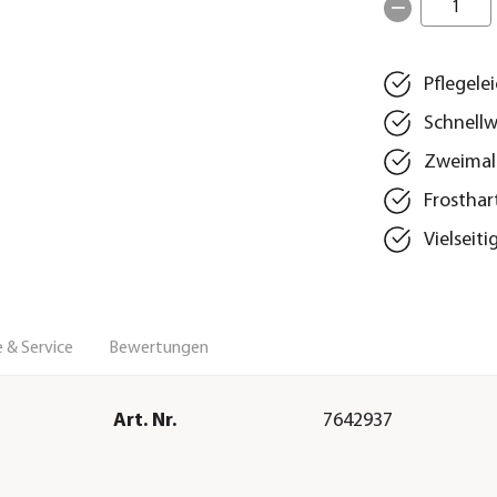
1
Pflegele
Schnellw
Zweimal 
Frosthart
Vielseiti
 & Service
Bewertungen
Art. Nr.
7642937