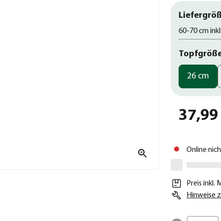
Liefergröß
60-70 cm inkl
Topfgröß
26 cm
37,99
Online nic
Preis inkl.
Hinweise z