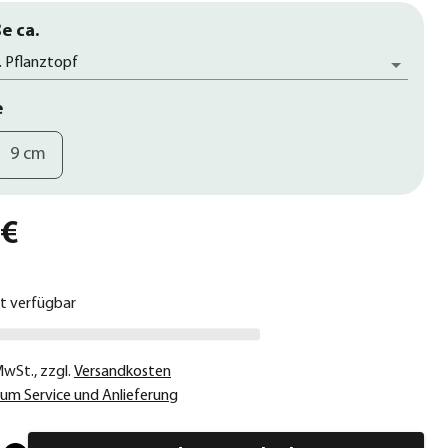
e ca.
. Pflanztopf
e
9 cm
 €
ht verfügbar
 MwSt.
,
zzgl.
Versandkosten
um Service und Anlieferung