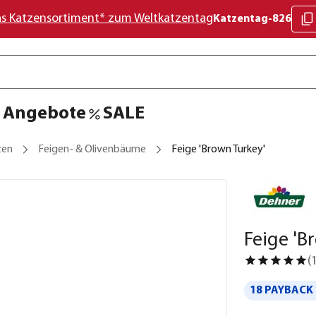
as Katzensortiment* zum Weltkatzentag
Katzentag-826
Angebote
SALE
zen
Feigen- & Olivenbäume
Feige 'Brown Turkey'
Feige 'B
(
18 PAYBACK 