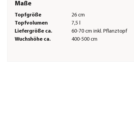
Maße
Topfgröße
26 cm
Topfvolumen
7,5 l
Liefergröße ca.
60-70 cm inkl. Pflanztopf
Wuchshöhe ca.
400-500 cm
Pflege
Standort
sonnig|windgeschützt
Bodenbeschaffenheit
durchlässig|lehmig|nährsto
vermeiden
Winterhart
bis -15 Grad
Pflanzzeit
Frühjahr
Düngung
beim Umtopfen sowie
regelmäßig in der
Wachstumsphase
Herstellerangaben