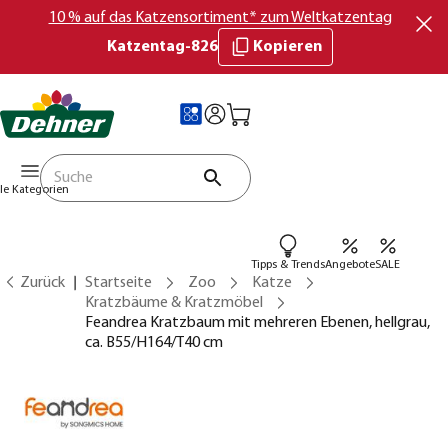
10 % auf das Katzensortiment* zum Weltkatzentag
Katzentag-826
Kopieren
lle Kategorien
Tipps & Trends
Angebote
SALE
Zurück
Startseite
Zoo
Katze
Kratzbäume & Kratzmöbel
Feandrea Kratzbaum mit mehreren Ebenen, hellgrau,
ca. B55/H164/T40 cm