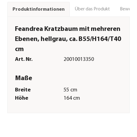
Über das Produkt
Bewert
Produktinformationen
Feandrea Kratzbaum mit mehreren
Ebenen, hellgrau, ca. B55/H164/T40
cm
Art. Nr.
20010013350
Maße
Breite
55 cm
Höhe
164 cm
Tiefe
40 cm
Gewicht
21 kg
Merkmale
Farbe
Hellgrau