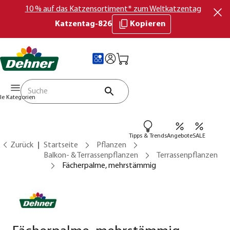
10 % auf das Katzensortiment* zum Weltkatzentag
Katzentag-826
Kopieren
lle Kategorien
Tipps & Trends
Angebote
SALE
Zurück
Startseite
Pflanzen
Balkon- & Terrassenpflanzen
Terrassenpflanzen
Fächerpalme, mehrstämmig