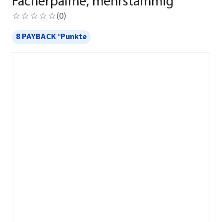
Fächerpalme, mehrstämmig
(
0
)
8 PAYBACK °Punkte