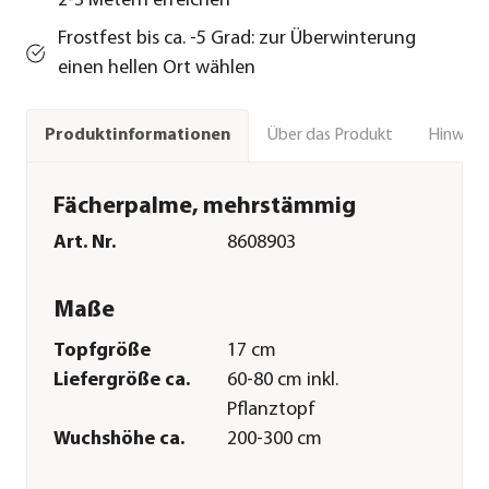
2-3 Metern erreichen
Frostfest bis ca. -5 Grad: zur Überwinterung
einen hellen Ort wählen
Über das Produkt
Hinweise
Produktinformationen
Fächerpalme, mehrstämmig
Art. Nr.
8608903
Maße
Topfgröße
17 cm
Liefergröße ca.
60-80 cm inkl.
Pflanztopf
Wuchshöhe ca.
200-300 cm
Merkmale