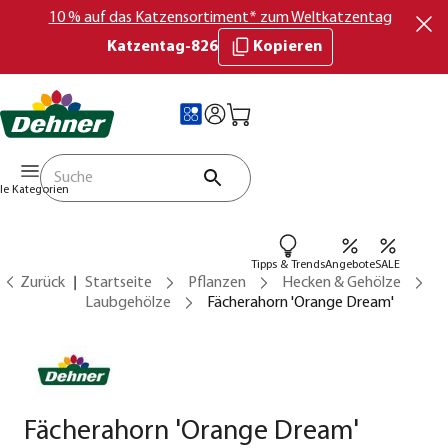
10 % auf das Katzensortiment* zum Weltkatzentag
Katzentag-826
Kopieren
lle Kategorien
Tipps & Trends
Angebote
SALE
Zurück
Startseite
Pflanzen
Hecken & Gehölze
Laubgehölze
Fächerahorn 'Orange Dream'
Fächerahorn 'Orange Dream'