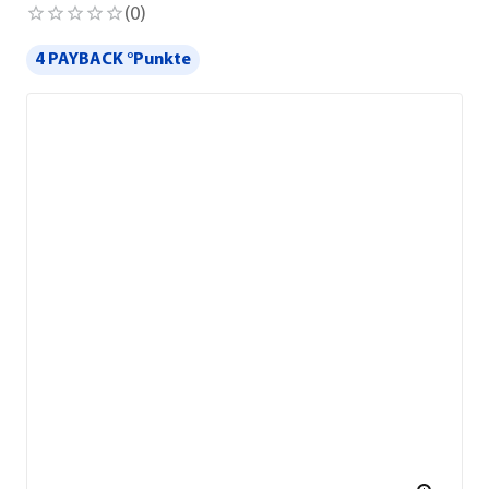
(
0
)
4 PAYBACK °Punkte