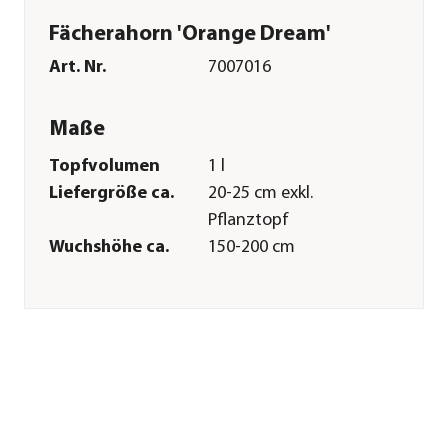
Fächerahorn 'Orange Dream'
Art. Nr.
7007016
Maße
Topfvolumen
1 l
Liefergröße ca.
20-25 cm exkl.
Pflanztopf
Wuchshöhe ca.
150-200 cm
Merkmale
Farbe
Grün
Blütezeit
Mai
Wuchsform
Strauch
Besonderheiten
Farbiges
Laub|Herbstfärbung