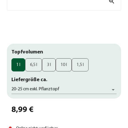
Topfvolumen
1 l
6,5 l
3 l
10 l
1,5 l
Liefergröße ca.
20-25 cm exkl. Pflanztopf
8,99 €