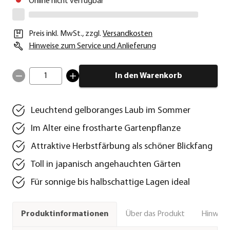
Online nicht verfügbar
Preis inkl. MwSt.
,
zzgl.
Versandkosten
Hinweise zum Service und Anlieferung
1
In den Warenkorb
Leuchtend gelboranges Laub im Sommer
Im Alter eine frostharte Gartenpflanze
Attraktive Herbstfärbung als schöner Blickfang
Toll in japanisch angehauchten Gärten
Für sonnige bis halbschattige Lagen ideal
Über das Produkt
Hinweise
Produktinformationen