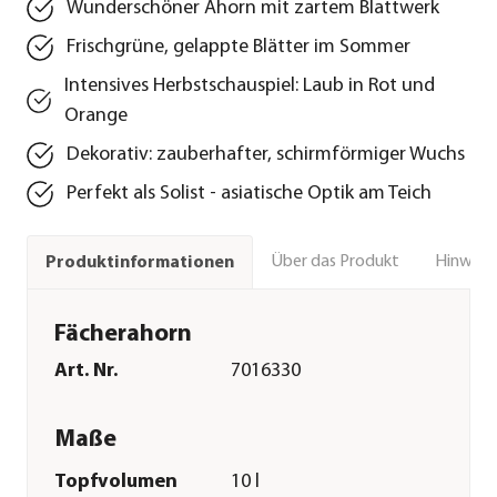
Wunderschöner Ahorn mit zartem Blattwerk
Frischgrüne, gelappte Blätter im Sommer
Intensives Herbstschauspiel: Laub in Rot und
Orange
Dekorativ: zauberhafter, schirmförmiger Wuchs
Perfekt als Solist - asiatische Optik am Teich
Über das Produkt
Hinweise
Produktinformationen
Fächerahorn
Art. Nr.
7016330
Maße
Topfvolumen
10 l