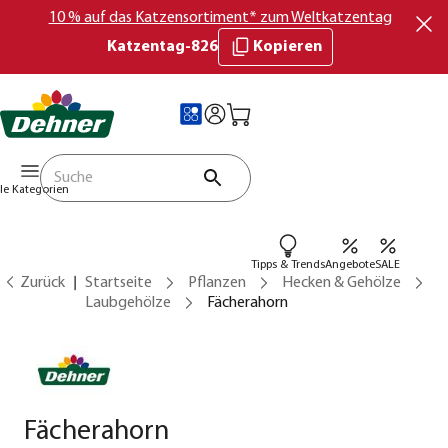
10 % auf das Katzensortiment* zum Weltkatzentag
Katzentag-826
Kopieren
lle Kategorien
Tipps & Trends
Angebote
SALE
Zurück
Startseite
Pflanzen
Hecken & Gehölze
Laubgehölze
Fächerahorn
Fächerahorn