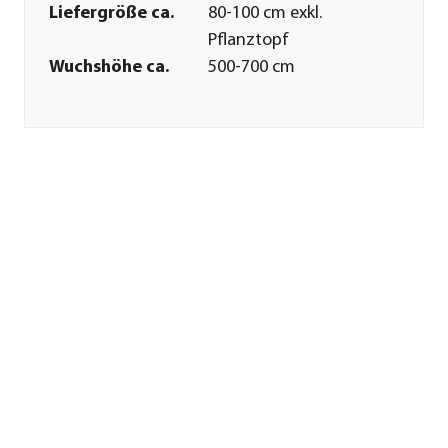
Liefergröße ca.
80-100 cm exkl.
Pflanztopf
Wuchshöhe ca.
500-700 cm
Merkmale
Farbe
Grün|Rot
Blütezeit
Mai
Wuchsform
breit-
rundlich|Strauch
Besonderheiten
Herbstfärbung
Lebenszyklus
mehrjährig
Pflege
Standort
sonnig|halbschattig
Bodenbeschaffenheit
humos|durchlässig
Winterhart
Ja
Pflanzzeit
ganzjährig
Düngung
bei Neupflanzung