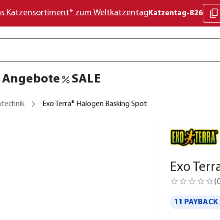
as Katzensortiment* zum Weltkatzentag
Katzentag-826
Angebote
SALE
ntechnik
Exo Terra® Halogen Basking Spot
Exo Terr
(
11 PAYBACK 