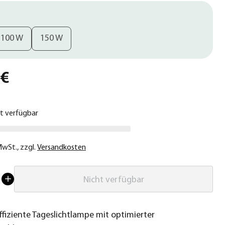
100 W
150 W
 €
ht verfügbar
 MwSt.
,
zzgl.
Versandkosten
Nicht verfügbar
ffiziente Tageslichtlampe mit optimierter