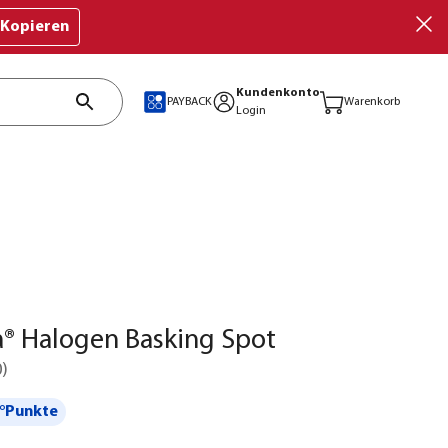
Kopieren
Kundenkonto
PAYBACK
Warenkorb
Login
a® Halogen Basking Spot
0
)
°Punkte