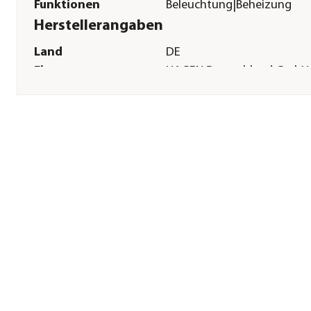
Funktionen
Beleuchtung|Beheizung
Herstellerangaben
Land
DE
Firma
HAGEN Deutschland GmbH
Co. KG
E-Mail
customer.service-
de@rchagen.com
Straße
Lehmweg
Hausnummer
99 - 115
Postleitzahl
25492
Stadt
Holm