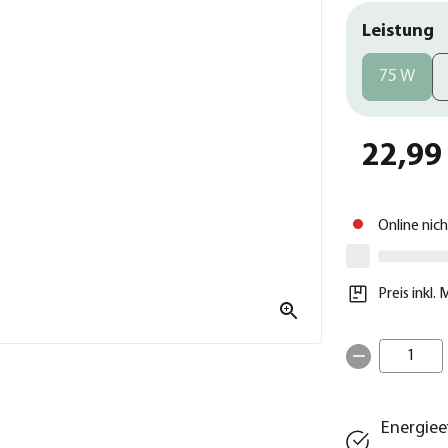
Leistung
75 W
22,99
Online nic
Preis inkl.
1
Energiee