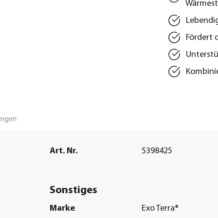
Wärmest
Lebendi
Fördert 
Unterstü
Kombinie
ungen
Art. Nr.
5398425
Sonstiges
Marke
Exo Terra®