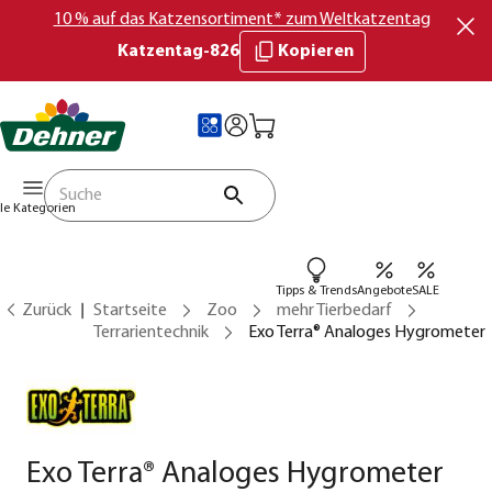
10 % auf das Katzensortiment* zum Weltkatzentag
Katzentag-826
Kopieren
lle Kategorien
Tipps & Trends
Angebote
SALE
Zurück
Startseite
Zoo
mehr Tierbedarf
Terrarientechnik
Exo Terra® Analoges Hygrometer
Exo Terra® Analoges Hygrometer