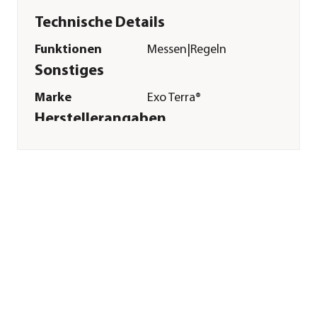
Technische Details
Funktionen
Messen|Regeln
Sonstiges
Marke
Exo Terra®
Herstellerangaben
Land
DE
Firma
HAGEN Deutschland
GmbH & Co. KG
E-Mail
customer.service-
de@rchagen.com
Straße
Lehmweg
Hausnummer
99 - 115
Postleitzahl
25492
Stadt
Holm