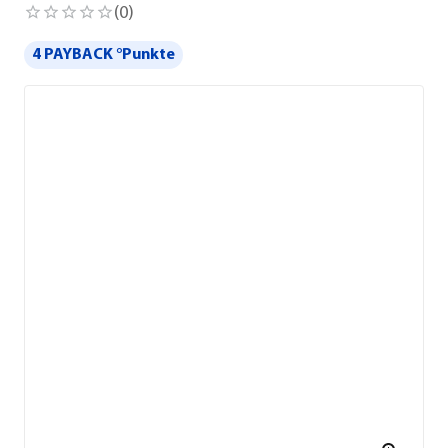
(
0
)
4 PAYBACK °Punkte