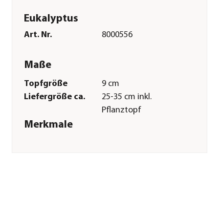
Eukalyptus
Art. Nr.
8000556
Maße
Topfgröße
9 cm
Liefergröße ca.
25-35 cm inkl.
Pflanztopf
Merkmale
Farbe
Grün
Erntezeit
Juli|August|September
Wuchsform
aufrecht
Besonderheiten
immergrün
Lebenszyklus
mehrjährig
Einsatzbereich
Teekraut|Heilkraut