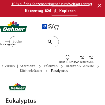
10 % auf das Katzensortiment* zum Weltkatzentag
Katzentag-826
Kopieren
lle Kategorien
Tipps & Trends
Angebote
SALE
Zurück
Startseite
Pflanzen
Kräuter & Gemüse
Küchenkräuter
Eukalyptus
Eukalyptus