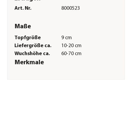
Art. Nr.
8000523
Maße
Topfgröße
9 cm
Liefergröße ca.
10-20 cm
Wuchshöhe ca.
60-70 cm
Merkmale
Farbe
Hellgrün
Erntezeit
April|Mai|Juni|Juli|August|Sep
Wuchsform
aufrecht
Lebenszyklus
mehrjährig
Einsatzbereich
Teekraut|Würzkraut|Heilkraut
Pflege
Standort
sonnig|halbschattig