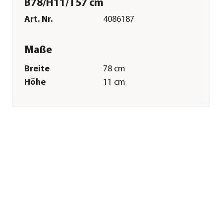
B78/H11/T57 cm
Art. Nr.
4086187
Maße
Breite
78 cm
Höhe
11 cm
Tiefe
57 cm
Gewicht
5,9 kg
Merkmale
Farbe
Grau|Hellbraun
Materialien
Holz
Form
Eckig
Eigenschaften
frostbeständig
Sonstiges
Marke
Esschert Design