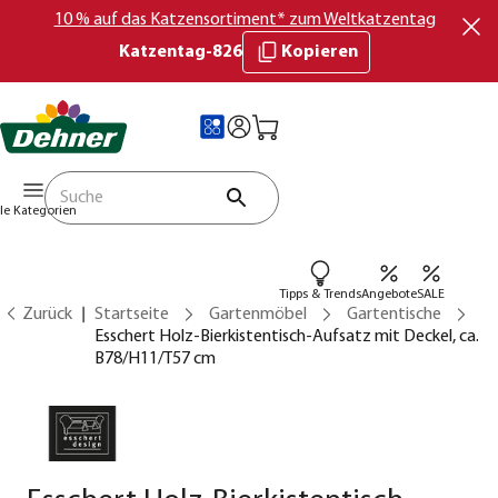
10 % auf das Katzensortiment* zum Weltkatzentag
Katzentag-826
Kopieren
lle Kategorien
Tipps & Trends
Angebote
SALE
Zurück
Startseite
Gartenmöbel
Gartentische
Esschert Holz-Bierkistentisch-Aufsatz mit Deckel, ca.
B78/H11/T57 cm