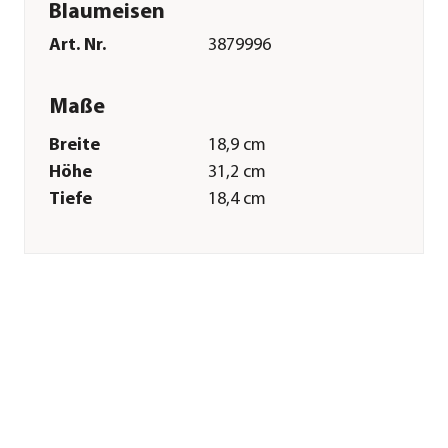
Blaumeisen
Art. Nr.
3879996
Maße
Breite
18,9 cm
Höhe
31,2 cm
Tiefe
18,4 cm
Durchmesser
27 mm
Gewicht
1,19 kg
Merkmale
Materialien
Kiefernholz|Metall
Sonstiges
Marke
Esschert Design
Herstellerangaben