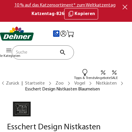
10 % auf das Katzensortiment* zum Weltkatzentag
Katzentag-826
Kopieren
lle Kategorien
Tipps & Trends
Angebote
SALE
Zurück
Startseite
Zoo
Vogel
Nistkästen
Esschert Design Nistkasten Blaumeisen
Esschert Design Nistkasten