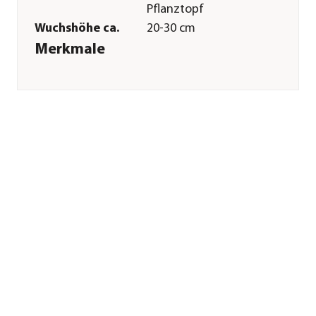
Pflanztopf
Wuchshöhe ca.
20-30 cm
Merkmale
Farbe
Rot
Blütezeit
Mai|Juni
Erntezeit
Juni
Befruchter
Selbstbefruchter
Besonderheiten
Insektenfreundlich
Lebenszyklus
mehrjährig
Anbauort
Balkon|Freiland
Pflege
Standort
sonnig|halbschattig
Bodenbeschaffenheit
durchlässig|nährstoffreich
Winterhart
Ja
Pflanzzeit
Frühjahr|Herbst
Düngung
bei Neupflanzung