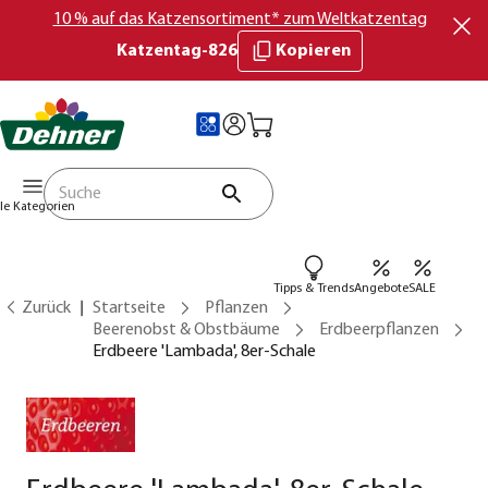
10 % auf das Katzensortiment* zum Weltkatzentag
Katzentag-826
Kopieren
lle Kategorien
Tipps & Trends
Angebote
SALE
Zurück
Startseite
Pflanzen
Beerenobst & Obstbäume
Erdbeerpflanzen
Erdbeere 'Lambada', 8er-Schale