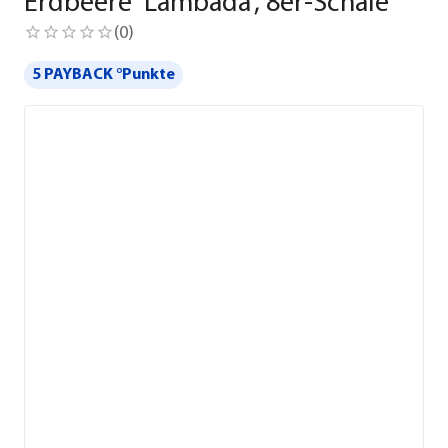
Erdbeere 'Lambada', 8er-Schale
(
0
)
5 PAYBACK °Punkte