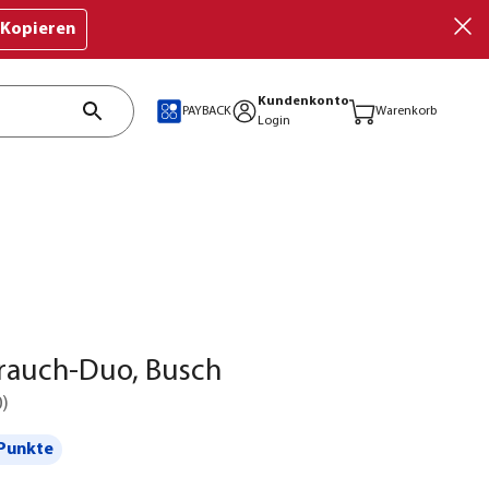
Kopieren
Kundenkonto
PAYBACK
Warenkorb
Login
rauch-Duo, Busch
0
)
Punkte