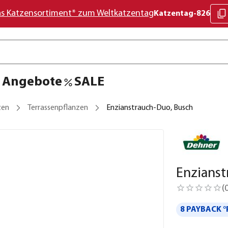
as Katzensortiment* zum Weltkatzentag
Katzentag-826
Angebote
SALE
zen
Terrassenpflanzen
Enzianstrauch-Duo, Busch
Enzianst
(
8 PAYBACK °