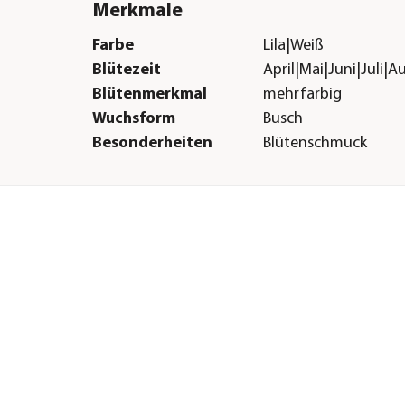
Merkmale
Farbe
Lila|Weiß
Blütezeit
April|Mai|Juni|Juli
Blütenmerkmal
mehrfarbig
Wuchsform
Busch
Besonderheiten
Blütenschmuck
Sonstiges
Marke
Dehner
Qualität
Markenqualität
Warnhinweis
Stark giftig
H &