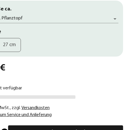
e ca.
. Pflanztopf
e
27 cm
 €
ht verfügbar
 MwSt.
,
zzgl.
Versandkosten
um Service und Anlieferung