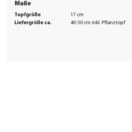
Maße
Topfgröße
17 cm
Liefergröße ca.
40-50 cm inkl. Pflanztopf
Pflege
Standort
sonnig|warm|halbschattig
Überwinterung
frostfrei|hell|bis 10 Grad
Herstellerangaben
Land
DE
Firma
Dehner Gartencenter Gmb
Co. KG
E-Mail
service@dehner.de