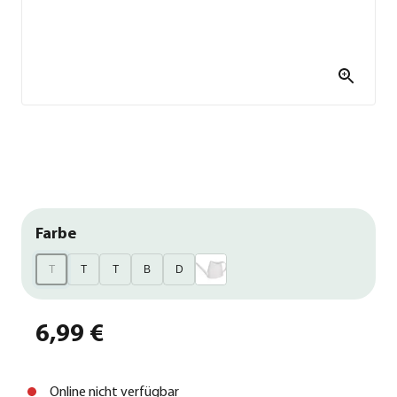
Farbe
T
T
T
B
D
6,99 €
Online nicht verfügbar