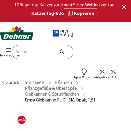
10 % auf das Katzensortiment* zum Weltkatzentag
Katzentag-826
Kopieren
lle Kategorien
Tipps & Trends
Angebote
SALE
Zurück
Startseite
Pflanzen
Pflanzgefäße & Übertöpfe
Gießkannen & Sprühflaschen
Emsa Gießkanne FUCHSIA Opak, 1,5 l