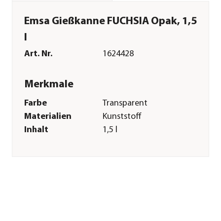
Emsa Gießkanne FUCHSIA Opak, 1,5
l
Art. Nr.
1624428
Merkmale
Farbe
Transparent
Materialien
Kunststoff
Inhalt
1,5 l
Einsatzbereich
Indoor
Sonstiges
Marke
Emsa
Hersteller
Emsa