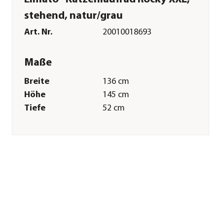
stehend, natur/grau
Art. Nr.
20010018693
Maße
Breite
136 cm
Höhe
145 cm
Tiefe
52 cm
Durchmesser
136 cm
Gewicht
41 kg
Merkmale
Farbe
Grau|Natur
Materialien
Holzfaserplatte
Sonstiges
Marke
Elmato®