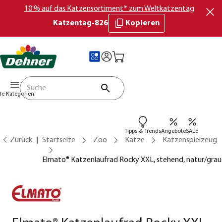
10 % auf das Katzensortiment* zum Weltkatzentag
Katzentag-826
Kopieren
lle Kategorien
Tipps & Trends
Angebote
SALE
Zurück
Startseite
Zoo
Katze
Katzenspielzeug
Elmato® Katzenlaufrad Rocky XXL, stehend, natur/grau