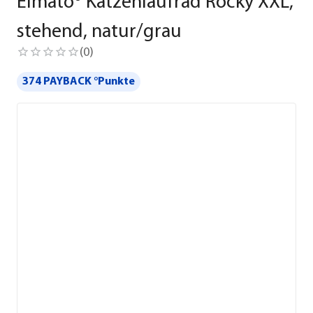
Elmato® Katzenlaufrad Rocky XXL,
stehend, natur/grau
(
0
)
374 PAYBACK °Punkte