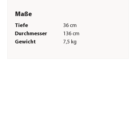
Maße
Tiefe
36 cm
Durchmesser
136 cm
Gewicht
7,5 kg
Merkmale
Farbe
Grau|Natur
Materialien
Holzfaserplatte
Sonstiges
Marke
Elmato®
Tierart
Katzen
Herstellerangaben
Land
DE
Firma
ELMATO GmbH -