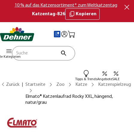
10 % auf das Katzensortiment* zum Weltkatzentag
Katzentag-826
Kopieren
lle Kategorien
Tipps & Trends
Angebote
SALE
Zurück
Startseite
Zoo
Katze
Katzenspielzeug
Elmato® Katzenlaufrad Rocky XXL, hängend,
natur/grau