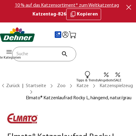
10 % auf das Katzensortiment* zum Weltkatzentag
Katzentag-826
Kopieren
lle Kategorien
Tipps & Trends
Angebote
SALE
Zurück
Startseite
Zoo
Katze
Katzenspielzeug
Elmato® Katzenlaufrad Rocky L, hängend, natur/grau