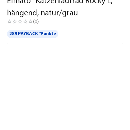
Elmato® Katzenlaufrad Rocky L,
hängend, natur/grau
(
0
)
289 PAYBACK °Punkte