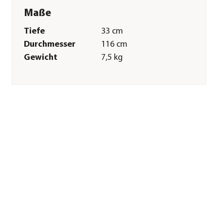
Maße
Tiefe
33 cm
Durchmesser
116 cm
Gewicht
7,5 kg
Merkmale
Farbe
Grau|Natur
Materialien
Holzfaserplatte
Sonstiges
Marke
Elmato®
Tierart
Katzen
Herstellerangaben
Land
DE
Firma
ELMATO GmbH -
Holzverarbeitung/Heimtierbeda