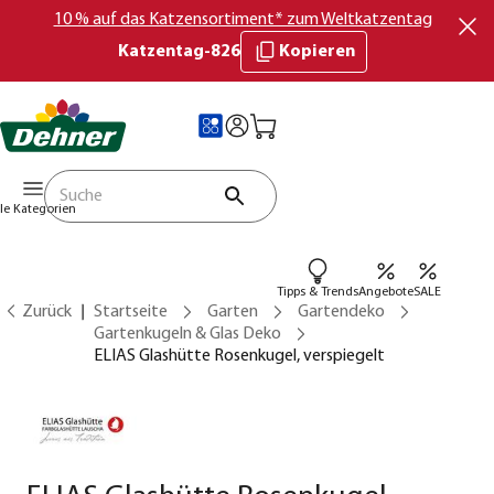
10 % auf das Katzensortiment* zum Weltkatzentag
Katzentag-826
Kopieren
lle Kategorien
Tipps & Trends
Angebote
SALE
Zurück
Startseite
Garten
Gartendeko
Gartenkugeln & Glas Deko
ELIAS Glashütte Rosenkugel, verspiegelt