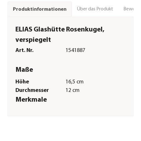
Über das Produkt
Bewert
Produktinformationen
ELIAS Glashütte Rosenkugel,
verspiegelt
Art. Nr.
1541887
Maße
Höhe
16,5 cm
Durchmesser
12 cm
Merkmale
Farbe
Gold
Materialien
Glas
Form
Rund
Eigenschaften
frostbeständig