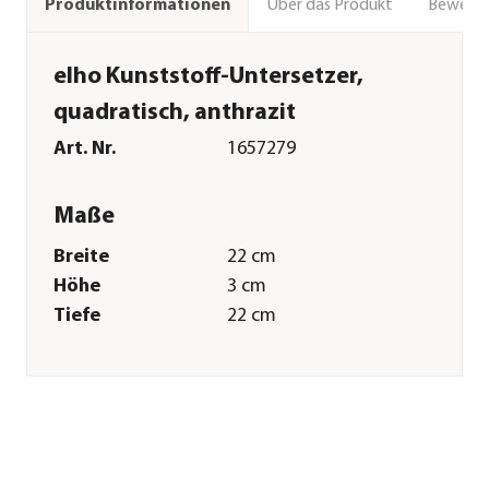
Über das Produkt
Bewert
Produktinformationen
elho Kunststoff-Untersetzer,
quadratisch, anthrazit
Art. Nr.
1657279
Maße
Breite
22 cm
Höhe
3 cm
Tiefe
22 cm
Gewicht
100 g
Innenmaß Breite
20 cm
Innenmaß Höhe
3 cm
Innenmaß Tiefe
20 cm
Merkmale