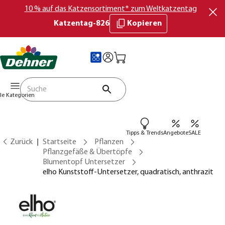
10 % auf das Katzensortiment* zum Weltkatzentag
Katzentag-826
Kopieren
lle Kategorien
Tipps & Trends
Angebote
SALE
Zurück
Startseite
Pflanzen
Pflanzgefäße & Übertöpfe
Blumentopf Untersetzer
elho Kunststoff-Untersetzer, quadratisch, anthrazit