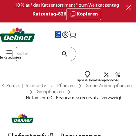
10 % auf das Katzensortiment* zum Weltkatzentag
Katzentag-826
Kopieren
lle Kategorien
Tipps & Trends
Angebote
SALE
Zurück
Startseite
Pflanzen
Grüne Zimmerpflanzen
Grünpflanzen
Elefantenfuß - Beaucarnea recurvata, verzweigt