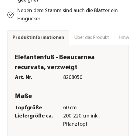
geeignet
Neben dem Stamm sind auch die Blätter ein
Hingucker
Über das Produkt
Hinweise
Produktinformationen
Elefantenfuß - Beaucarnea
recurvata, verzweigt
Art. Nr.
8208050
Maße
Topfgröße
60 cm
Liefergröße ca.
200-220 cm inkl.
Pflanztopf
Merkmale