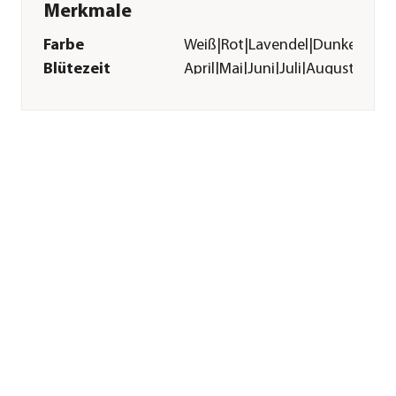
Merkmale
Farbe
Weiß|Rot|Lavendel|Dunkelrot|R
Blütezeit
April|Mai|Juni|Juli|August|Sep
Blütenmerkmal
mehrfarbig
Wuchsform
kriechend|
überhängend
Besonderheiten
Insektenfreundlich|Blütenschm
Lebenszyklus
einjährig
Einsatzbereich
Beetbepflanzung|Grabbepflan
Pflege
Standort
sonnig|halbschattig
Winterhart
frostempfindlich
Sonstiges
Marke
Dehner
Qualität
Markenqualität