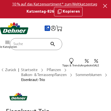
10 % auf das Katzensortiment* zum Weltkatzentag
Katzentag-826
Kopieren
lle Kategorien
Tipps & Trends
Angebote
SALE
Zurück
Startseite
Pflanzen
Balkon- & Terrassenpflanzen
Sommerblumen
Eisenkraut-Trio