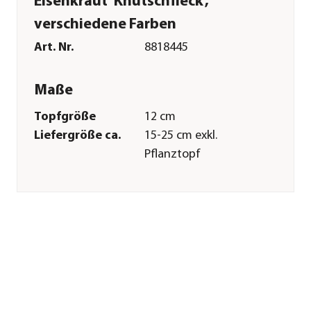
Eisenkraut 'Knutschfleck',
verschiedene Farben
Art. Nr.
8818445
Maße
Topfgröße
12 cm
Liefergröße ca.
15-25 cm exkl.
Pflanztopf
Merkmale
Farbe
Zartrosa|Rosa|Pink|Weiß
Blütezeit
April|Mai|Juni|Juli|August|Sep
Blütenmerkmal
mehrfarbig
Wuchsform
hängend|kriechend
Besonderheiten
Insektenfreundlich|Blütenschm
Lebenszyklus
einjährig