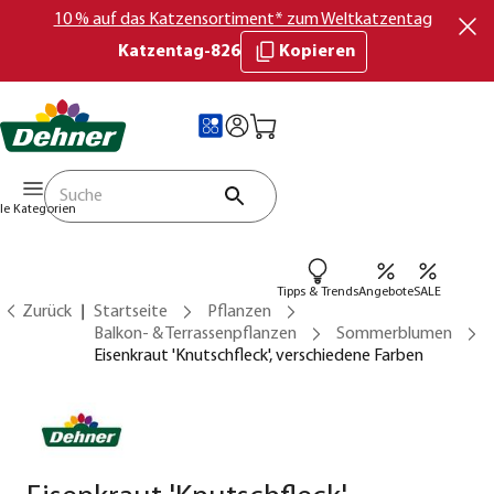
10 % auf das Katzensortiment* zum Weltkatzentag
Katzentag-826
Kopieren
lle Kategorien
Tipps & Trends
Angebote
SALE
Zurück
Startseite
Pflanzen
Balkon- & Terrassenpflanzen
Sommerblumen
Eisenkraut 'Knutschfleck', verschiedene Farben